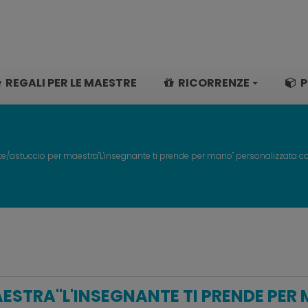
REGALI PER LE MAESTRE
RICORRENZE
P
te/astuccio per maestra"L'insegnante ti prende per mano" personalizzata 
ESTRA"L'INSEGNANTE TI PRENDE PER