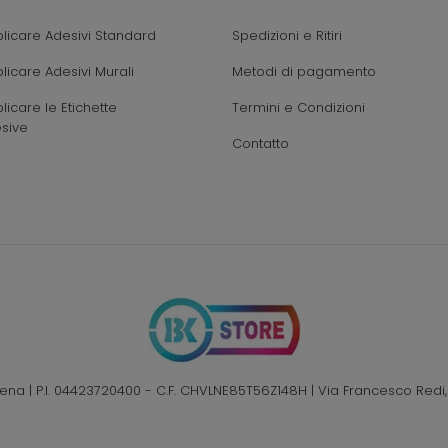
icare Adesivi Standard
Spedizioni e Ritiri
icare Adesivi Murali
Metodi di pagamento
icare le Etichette
Termini e Condizioni
sive
Contatto
Elena | P.I. 04423720400 - C.F. CHVLNE85T56Z148H | Via Francesco Redi,