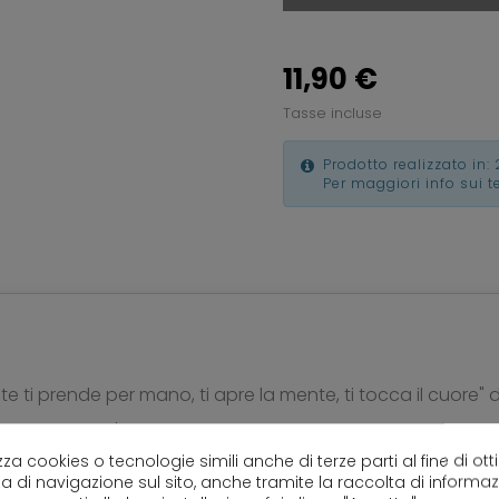
11,90 €
Tasse incluse
Prodotto realizzato in: 
Per maggiori info sui 
nte ti prende per mano, ti apre la mente, ti tocca il cuore"
 classe dall'altro lato.
lizza cookies o tecnologie simili anche di terze parti al fine di ott
, mini tablet, portafoglio, trucchi e altro.
a di navigazione sul sito, anche tramite la raccolta di informa