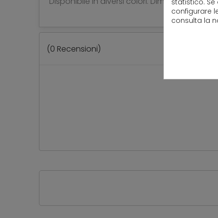
Disponibile in diversi colori. Dimensioni 28 cm
statistico. Se
configurare l
consulta la 
(
0
Recensioni)