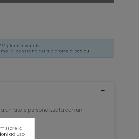
2/3 giorni lavorativi
tempi di consegna del tuo ordine
clicca qui
.
 da un lato e personalizzata con un
imizzare la
zioni ad uso