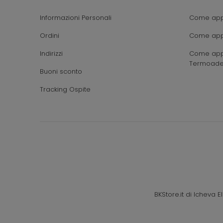
Informazioni Personali
Come appl
Ordini
Come appl
Indirizzi
Come appl
Termoade
Buoni sconto
Tracking Ospite
BKStore.it di Icheva 