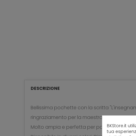
DESCRIZIONE
Bellissima pochette con la scritta "L'insegna
ringraziamento per la maestra ed il nome della
BKStore.it uti
Molto ampia e perfetta per portarsi il cellulare
tua esperienz