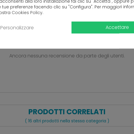
 x 17 cm
 acconsenti alla loro installazione fai clic su "Accetta", oppure
e tue preferenze facendo clic su "Configura". Per maggiori info
nostra
Cookies Policy
.
Accettare
Personalizzare
Ancora nessuna recensione da parte degli utenti.
PRODOTTI CORRELATI
( 16 altri prodotti nella stessa categoria )