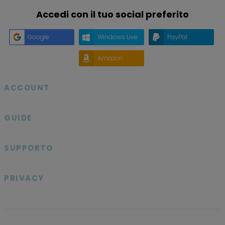
Accedi con il tuo social preferito
Google
Windows Live
PayPal
Amazon
ACCOUNT

GUIDE

SUPPORTO

PRIVACY
