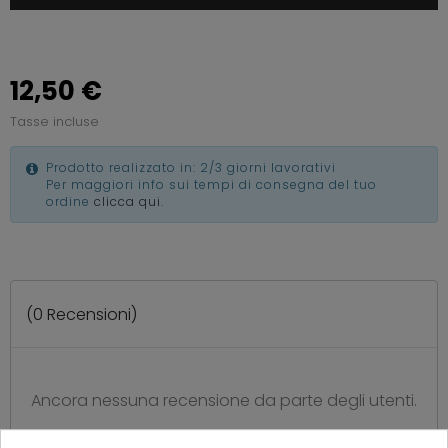
12,50 €
Tasse incluse
Prodotto realizzato in: 2/3 giorni lavorativi
Per maggiori info sui tempi di consegna del tuo
ordine
clicca qui
.
(
0
Recensioni)
Ancora nessuna recensione da parte degli utenti.