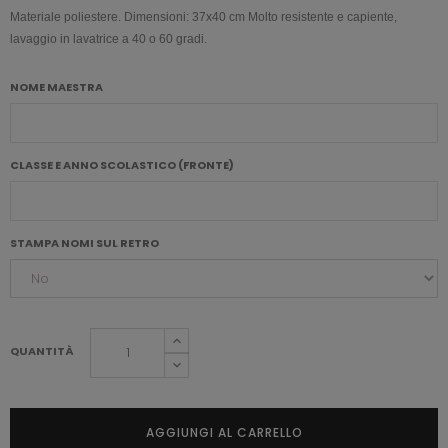
Materiale poliestere.
Dimensioni: 37x40 cm Molto resistente e capiente,
lavaggio in lavatrice a 40 o 60 gradi.
NOME MAESTRA
CLASSE E ANNO SCOLASTICO (FRONTE)
STAMPA NOMI SUL RETRO
QUANTITÀ
AGGIUNGI AL CARRELLO