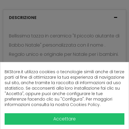
DESCRIZIONE
Bellissima tazza in ceramica "Il piccolo aiutante di
Babbo Natale" personalizzata con il nome .
Regalo unico e originale per Natale per i bambini.
Certificata per uso alimentare!
BKStore.it utilizza cookies o tecnologie simili anche di terze
parti al fine di ottimizzare la tua esperienza di navigazione
sul sito, anche tramite la raccolta di informazioni ad uso
statistico. Se acconsenti alla loro installazione fai clic su
"Accetta", oppure puoi anche configurare le tue
(
0
Recensioni)
preferenze facendo clic su "Configura". Per maggiori
informazioni consulta la nostra
Cookies Policy
.
Accettare
Ancora nessuna recensione da parte degli utenti.