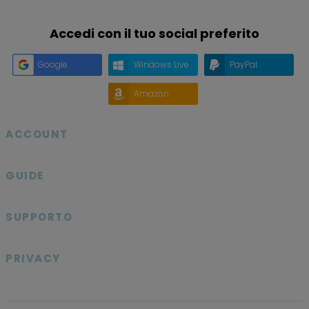
Accedi con il tuo social preferito
Google
Windows Live
PayPal
Amazon
ACCOUNT

GUIDE

SUPPORTO

PRIVACY
