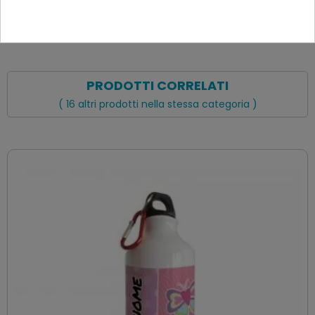
PRODOTTI CORRELATI
( 16 altri prodotti nella stessa categoria )