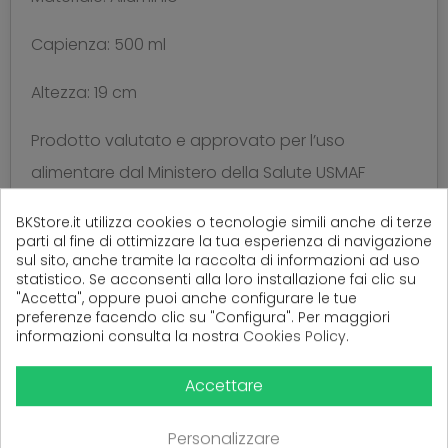
Capienza: 500 ml
Altezza: 19 cm
Prodotto valutato e approvato per l’uso
alimentare dal Ministero della Salute USMAF
NAPOLI, Unità Territoriale Salerno.
BKStore.it utilizza cookies o tecnologie simili anche di terze
parti al fine di ottimizzare la tua esperienza di navigazione
sul sito, anche tramite la raccolta di informazioni ad uso
statistico. Se acconsenti alla loro installazione fai clic su
"Accetta", oppure puoi anche configurare le tue
(
0
Recensioni)
preferenze facendo clic su "Configura". Per maggiori
informazioni consulta la nostra
Cookies Policy
.
Accettare
Ancora nessuna recensione da parte degli utenti.
Personalizzare