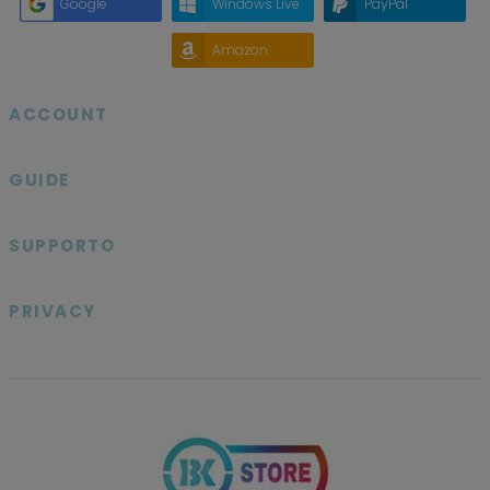
Google
Windows Live
PayPal
Amazon
ACCOUNT

GUIDE

SUPPORTO

PRIVACY
