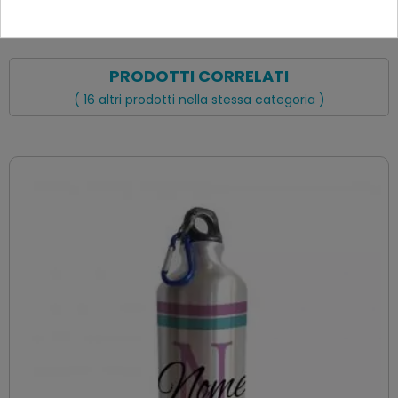
PRODOTTI CORRELATI
( 16 altri prodotti nella stessa categoria )