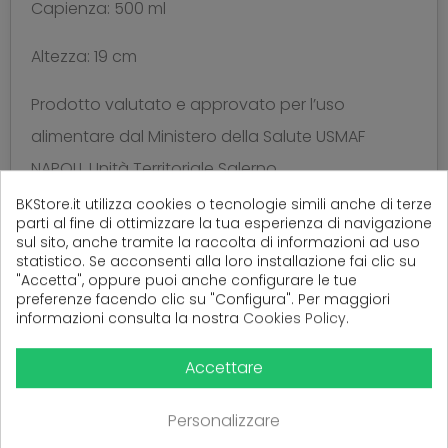
Capienza: 500 ml
Altezza: 19 cm
Prodotto valutato e approvato per l’uso
alimentare dal Ministero della Salute USMAF
NAPOLI, Unità Territoriale Salerno.
BKStore.it utilizza cookies o tecnologie simili anche di terze
parti al fine di ottimizzare la tua esperienza di navigazione
sul sito, anche tramite la raccolta di informazioni ad uso
statistico. Se acconsenti alla loro installazione fai clic su
(
0
Recensioni)
"Accetta", oppure puoi anche configurare le tue
preferenze facendo clic su "Configura". Per maggiori
informazioni consulta la nostra
Cookies Policy
.
Ancora nessuna recensione da parte degli utenti.
Accettare
Personalizzare