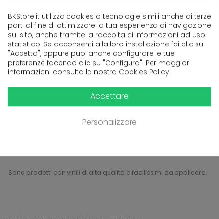
PER LA VETRINA DEL TUO
BKStore.it utilizza cookies o tecnologie simili anche di terze
NEGOZIO O ATTIVITÀ,
parti al fine di ottimizzare la tua esperienza di navigazione
PERSONALIZZATO TIPO5
sul sito, anche tramite la raccolta di informazioni ad uso
statistico. Se acconsenti alla loro installazione fai clic su
"Accetta", oppure puoi anche configurare le tue
preferenze facendo clic su "Configura". Per maggiori
18,00 €
informazioni consulta la nostra
Cookies Policy
.
Accettare
da 1 a 5 di 5 prodotti
Personalizzare
Scegli tra i diversi modelli di
orari di apertura adesivi
da
applicare sulla tua
vetrina.
Sono prodotti con vinili di alta qualità e facilissimi da applicare.