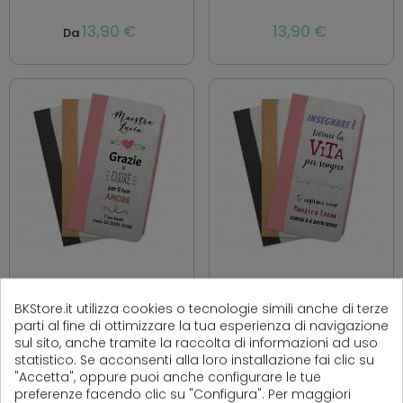
13,90 €
13,90 €
Da
TACCUINO PER LA
TACCUINO REGALO PER
MAESTRA"GRAZIE DI CUORE
MAESTRA PERSONALIZZATA
BKStore.it utilizza cookies o tecnologie simili anche di terze
PER IL TUO AMORE" CON
"INSEGNARE È TOCCARE LA
parti al fine di ottimizzare la tua esperienza di navigazione
NOME MAESTRA E CLASSE
VITA PER SEMPRE"
sul sito, anche tramite la raccolta di informazioni ad uso
statistico. Se acconsenti alla loro installazione fai clic su
"Accetta", oppure puoi anche configurare le tue
preferenze facendo clic su "Configura". Per maggiori