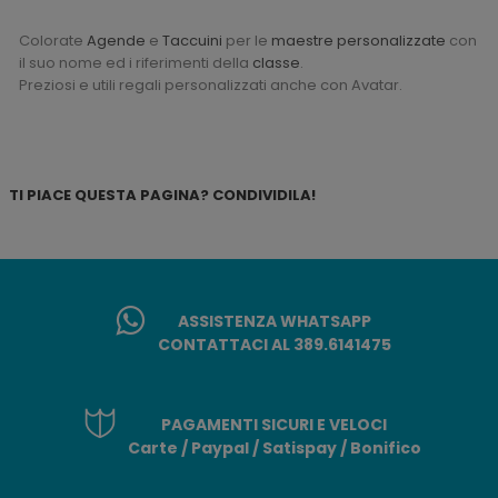
Colorate
Agende
e
Taccuini
per le
maestre
personalizzate
con
il suo nome ed i riferimenti della
classe
.
Preziosi e utili regali personalizzati anche con Avatar.
TI PIACE QUESTA PAGINA? CONDIVIDILA!
ASSISTENZA WHATSAPP
CONTATTACI AL 389.6141475
PAGAMENTI SICURI E VELOCI
Carte / Paypal / Satispay / Bonifico