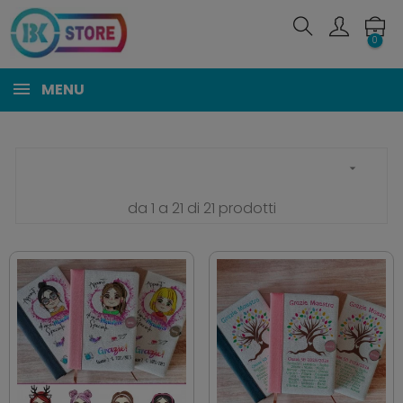
0
MENU

da 1 a 21 di 21 prodotti