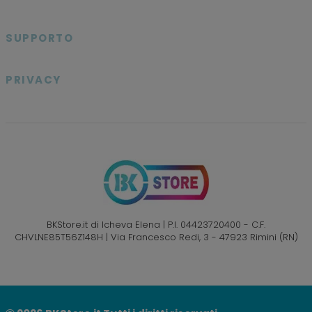

SUPPORTO

PRIVACY

BKStore.it di Icheva Elena | P.I. 04423720400 - C.F.
CHVLNE85T56Z148H | Via Francesco Redi, 3 - 47923 Rimini (RN)