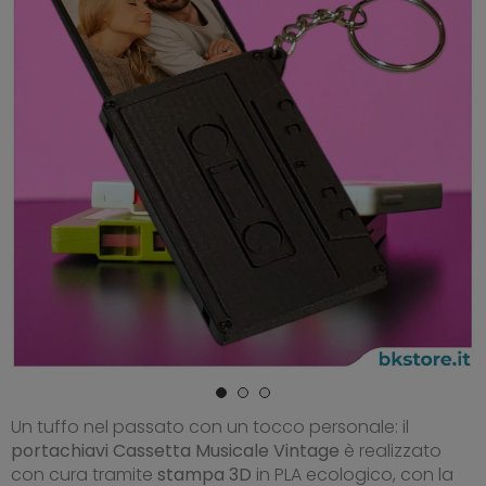
Un tuffo nel passato con un tocco personale: il
portachiavi
Cassetta Musicale Vintage
è realizzato
con cura tramite
stampa 3D
in PLA ecologico, con la