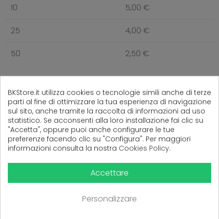
10
5,00 €
25
4,00 €
50
2,50 €
BKStore.it utilizza cookies o tecnologie simili anche di terze
parti al fine di ottimizzare la tua esperienza di navigazione
(
0
Recensioni)
sul sito, anche tramite la raccolta di informazioni ad uso
statistico. Se acconsenti alla loro installazione fai clic su
"Accetta", oppure puoi anche configurare le tue
preferenze facendo clic su "Configura". Per maggiori
Ancora nessuna recensione da parte degli utenti.
informazioni consulta la nostra
Cookies Policy
.
Accettare
Personalizzare