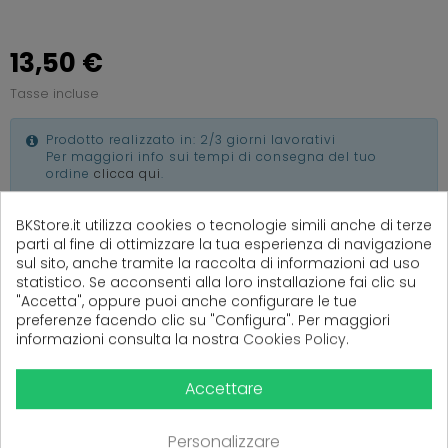
13,50 €
Tasse incluse
Prodotto realizzato in: 2/3 giorni lavorativi
Per maggiori info sui tempi di consegna del tuo
ordine
clicca qui
.
BKStore.it utilizza cookies o tecnologie simili anche di terze
parti al fine di ottimizzare la tua esperienza di navigazione
sul sito, anche tramite la raccolta di informazioni ad uso
statistico. Se acconsenti alla loro installazione fai clic su
(
0
Recensioni)
"Accetta", oppure puoi anche configurare le tue
preferenze facendo clic su "Configura". Per maggiori
informazioni consulta la nostra
Cookies Policy
.
Ancora nessuna recensione da parte degli utenti.
Accettare
Personalizzare