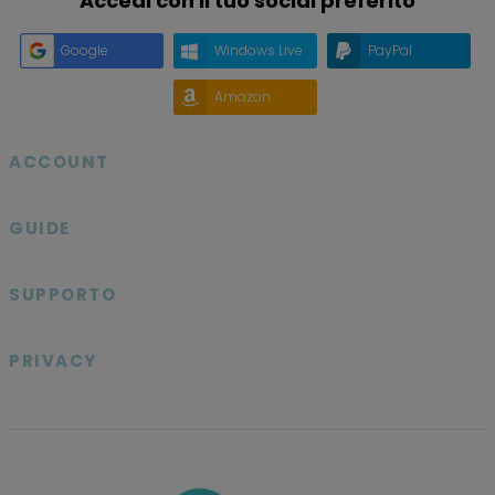
Accedi con il tuo social preferito
Google
Windows Live
PayPal
Amazon
ACCOUNT

GUIDE

SUPPORTO

PRIVACY
