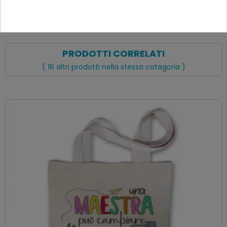
PRODOTTI CORRELATI
( 16 altri prodotti nella stessa categoria )