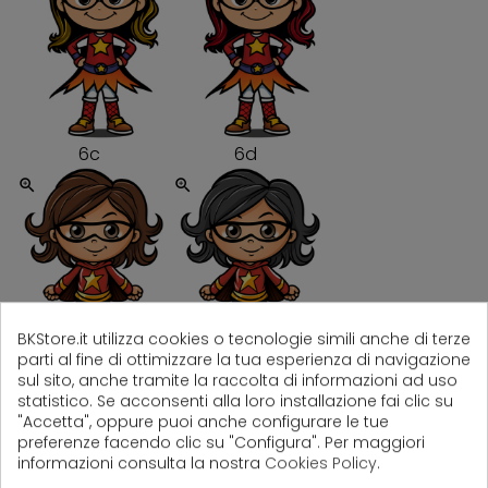
6c
6d
zoom_in
zoom_in
BKStore.it utilizza cookies o tecnologie simili anche di terze
parti al fine di ottimizzare la tua esperienza di navigazione
7
7b
sul sito, anche tramite la raccolta di informazioni ad uso
statistico. Se acconsenti alla loro installazione fai clic su
zoom_in
zoom_in
"Accetta", oppure puoi anche configurare le tue
preferenze facendo clic su "Configura". Per maggiori
informazioni consulta la nostra
Cookies Policy
.