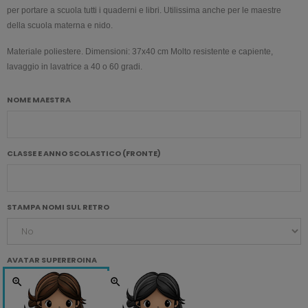
per portare a
scuola
tutti i quaderni e libri. Utilissima anche per le
maestre
della
scuola
materna
e
nido
.
Materiale poliestere.
Dimensioni: 37x40 cm Molto resistente e capiente,
lavaggio in lavatrice a 40 o 60 gradi.
NOME MAESTRA
CLASSE E ANNO SCOLASTICO (FRONTE)
STAMPA NOMI SUL RETRO
AVATAR SUPEREROINA
zoom_in
zoom_in