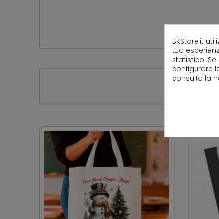
BKStore.it uti
tua esperienz
statistico. Se
configurare l
consulta la 