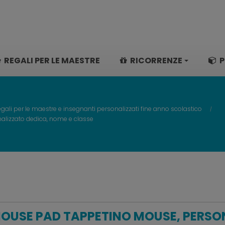
REGALI PER LE MAESTRE
RICORRENZE
P
gali per le maestre e insegnanti personalizzati fine anno scolastico
lizzato dedica, nome e classe
OUSE PAD TAPPETINO MOUSE, PERSO