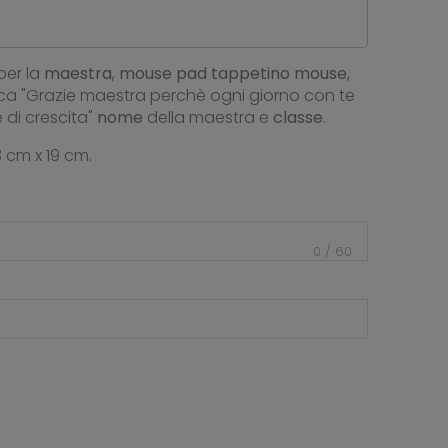
per la
maestra
,
mouse pad
tappetino mouse
,
a "Grazie maestra perchè ogni giorno con te
 di crescita"
nome
della maestra e
classe
.
 cm x 19 cm.
0
/
60