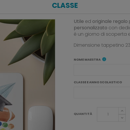
CLASSE
Utile
ed
originale
regalo
personalizzato
con dedic
è un giorno di scoperta e
Dimensione tappetino 23
info
NOME MAESTRA
CLASSE E ANNO SCOLASTICO
QUANTITÀ