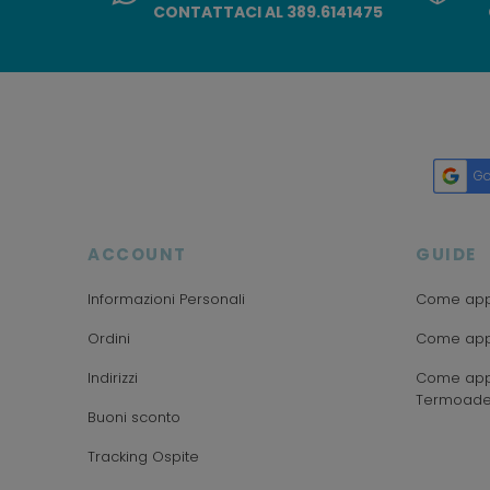
CONTATTACI AL 389.6141475
Go
ACCOUNT
GUIDE
Informazioni Personali
Come appl
Ordini
Come appl
Indirizzi
Come appl
Termoade
Buoni sconto
Tracking Ospite