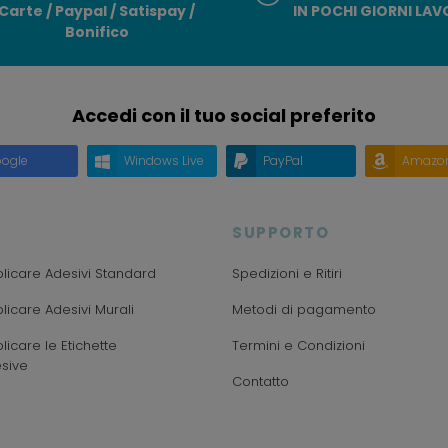
Carte / Paypal / Satispay /
IN POCHI GIORNI LAV
Bonifico
Accedi con il tuo social preferito
ogle
Windows Live
PayPal
Amazo
SUPPORTO
icare Adesivi Standard
Spedizioni e Ritiri
icare Adesivi Murali
Metodi di pagamento
icare le Etichette
Termini e Condizioni
sive
Contatto