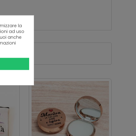
imizzare la
zioni ad uso
 puoi anche
rmazioni