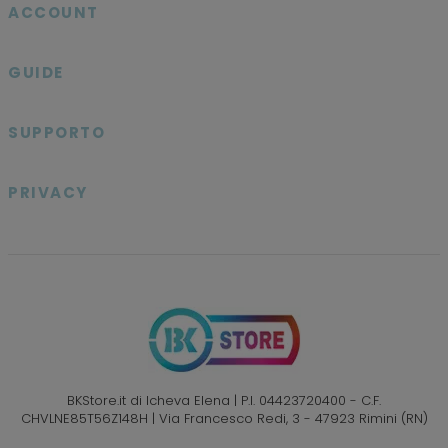
ACCOUNT

GUIDE

SUPPORTO

PRIVACY

BKStore.it di Icheva Elena | P.I. 04423720400 - C.F.
CHVLNE85T56Z148H | Via Francesco Redi, 3 - 47923 Rimini (RN)