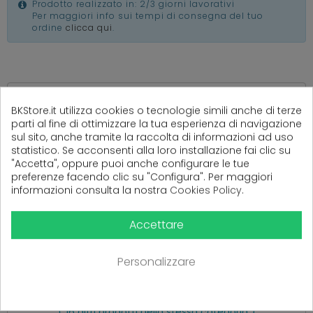
Prodotto realizzato in: 2/3 giorni lavorativi
Per maggiori info sui tempi di consegna del tuo
ordine
clicca qui
.
(
0
Recensioni)
BKStore.it utilizza cookies o tecnologie simili anche di terze
parti al fine di ottimizzare la tua esperienza di navigazione
sul sito, anche tramite la raccolta di informazioni ad uso
statistico. Se acconsenti alla loro installazione fai clic su
"Accetta", oppure puoi anche configurare le tue
Ancora nessuna recensione da parte degli utenti.
preferenze facendo clic su "Configura". Per maggiori
informazioni consulta la nostra
Cookies Policy
.
Accettare
Personalizzare
PRODOTTI CORRELATI
( 16 altri prodotti nella stessa categoria )