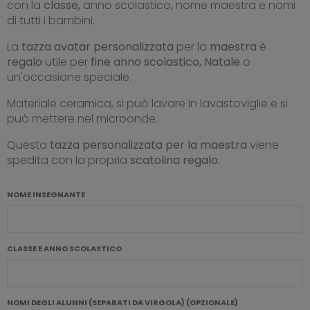
con la
classe,
anno scolastico, nome maestra e nomi
di tutti i bambini.
La
tazza avatar personalizzata
per la
maestra
è
regalo
utile per
fine anno scolastico, Natale
o
un'occasione speciale.
Materiale ceramica, si può lavare in lavastoviglie e si
può mettere nel microonde.
Questa
tazza personalizzata per la maestra
viene
spedita con la propria
scatolina regalo.
NOME INSEGNANTE
CLASSE E ANNO SCOLASTICO
NOMI DEGLI ALUNNI (SEPARATI DA VIRGOLA) (OPZIONALE)