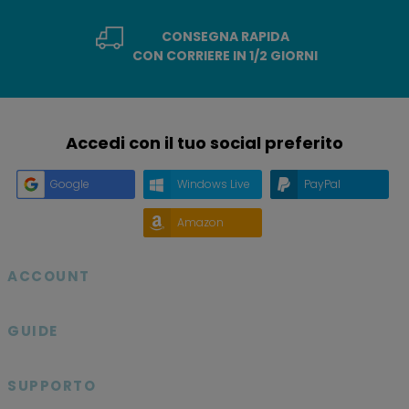
CONSEGNA RAPIDA
CON CORRIERE IN 1/2 GIORNI
Accedi con il tuo social preferito
Google
Windows Live
PayPal
Amazon
ACCOUNT

GUIDE

SUPPORTO
