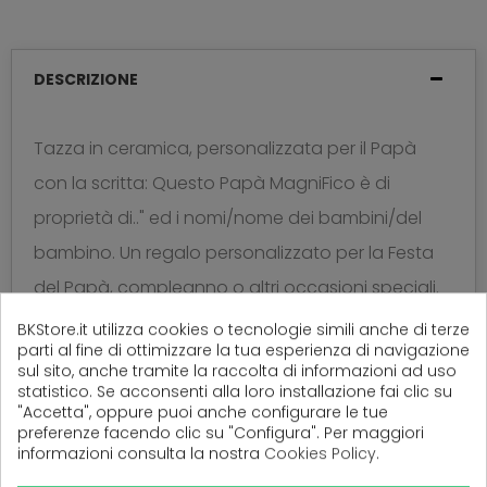
DESCRIZIONE
Tazza in ceramica, personalizzata per il Papà
con la scritta: Questo Papà MagniFico è di
proprietà di.." ed i nomi/nome dei bambini/del
bambino. Un regalo personalizzato per la Festa
del Papà, compleanno o altri occasioni speciali.
BKStore.it utilizza cookies o tecnologie simili anche di terze
La tazza si può mettere in lavastoviglie e
parti al fine di ottimizzare la tua esperienza di navigazione
sul sito, anche tramite la raccolta di informazioni ad uso
microonde , ed è certificata per uso alimentare.
statistico. Se acconsenti alla loro installazione fai clic su
"Accetta", oppure puoi anche configurare le tue
preferenze facendo clic su "Configura". Per maggiori
informazioni consulta la nostra
Cookies Policy
.
(
0
Recensioni)