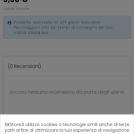
Tasse incluse
Prodotto realizzato in: 2/3 giorni lavorativi
Per maggiori info sui tempi di consegna del tuo
ordine
clicca qui
.
(
0
Recensioni)
Ancora nessuna recensione da parte degli utenti.
BKStore.it utilizza cookies o tecnologie simili anche di terze
parti al fine di ottimizzare la tua esperienza di navigazione