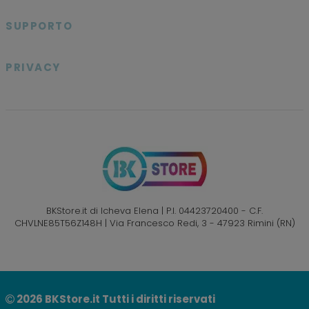
SUPPORTO

PRIVACY

BKStore.it di Icheva Elena | P.I. 04423720400 - C.F.
CHVLNE85T56Z148H | Via Francesco Redi, 3 - 47923 Rimini (RN)
2026
BKStore.it Tutti i diritti riservati