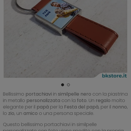
Bellissimo
portachiavi
in
similpelle nero
con la piastrina
in metallo
personalizzata
con la
foto
. Un
regalo
molto
elegante per il
papà
per la
Festa del papà
, per il
nonno
,
lo
zio
, un
amico
o una persona speciale.
Questo bellissimo portachiavi in similpelle
personalizzato con foto viene spedito con la propria