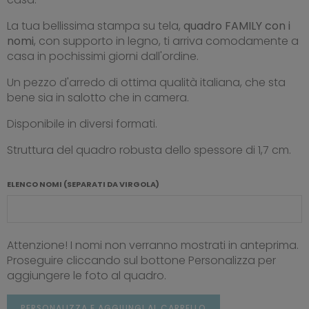
La tua bellissima stampa su tela,
quadro FAMILY con i
nomi
, con supporto in legno, ti arriva comodamente a
casa in pochissimi giorni dall'ordine.
Un pezzo d'arredo di ottima qualità italiana, che sta
bene sia in salotto che in camera.
Disponibile in diversi formati.
Struttura del quadro robusta dello spessore di 1,7 cm.
ELENCO NOMI (SEPARATI DA VIRGOLA)
Attenzione! I nomi non verranno mostrati in anteprima.
Proseguire cliccando sul bottone Personalizza per
aggiungere le foto al quadro.
PERSONALIZZA E AGGIUNGI AL CARRELLO