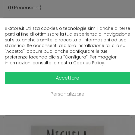
(
0
Recensioni)
BKStore.it utilizza cookies o tecnologie simili anche di terze
Ancora nessuna recensione da parte degli utenti.
parti al fine di ottimizzare la tua esperienza di navigazione
sul sito, anche tramite la raccolta di informazioni ad uso
statistico. Se acconsenti alla loro installazione fai clic su
"Accetta", oppure puoi anche configurare le tue
preferenze facendo clic su "Configura". Per maggiori
informazioni consulta la nostra
Cookies Policy
.
Accettare
PRODOTTI CORRELATI
Personalizzare
( 16 altri prodotti nella stessa categoria )