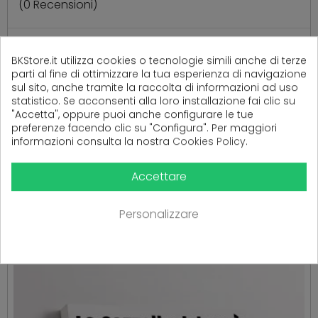
(
0
Recensioni)
BKStore.it utilizza cookies o tecnologie simili anche di terze
Ancora nessuna recensione da parte degli utenti.
parti al fine di ottimizzare la tua esperienza di navigazione
sul sito, anche tramite la raccolta di informazioni ad uso
statistico. Se acconsenti alla loro installazione fai clic su
"Accetta", oppure puoi anche configurare le tue
preferenze facendo clic su "Configura". Per maggiori
informazioni consulta la nostra
Cookies Policy
.
Accettare
PRODOTTI CORRELATI
( 16 altri prodotti nella stessa categoria )
Personalizzare