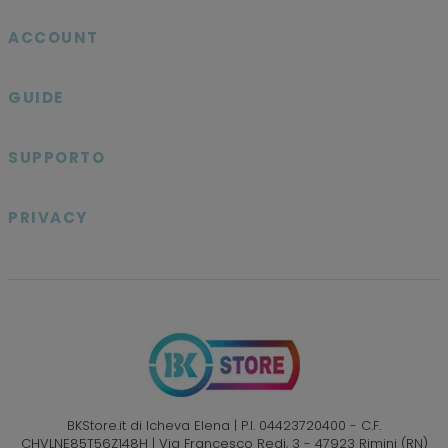
ACCOUNT

GUIDE

SUPPORTO

PRIVACY

BKStore.it di Icheva Elena | P.I. 04423720400 - C.F.
CHVLNE85T56Z148H | Via Francesco Redi, 3 - 47923 Rimini (RN)