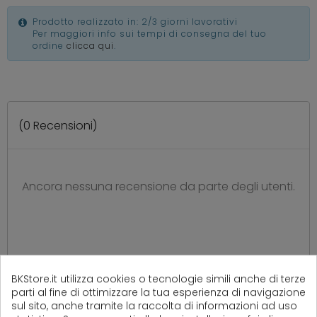
Prodotto realizzato in: 2/3 giorni lavorativi
Per maggiori info sui tempi di consegna del tuo
ordine
clicca qui
.
(
0
Recensioni)
Ancora nessuna recensione da parte degli utenti.
BKStore.it utilizza cookies o tecnologie simili anche di terze
parti al fine di ottimizzare la tua esperienza di navigazione
sul sito, anche tramite la raccolta di informazioni ad uso
PRODOTTI CORRELATI