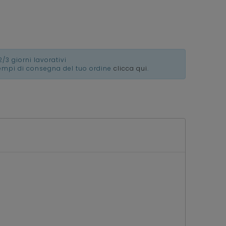
2/3 giorni lavorativi
tempi di consegna del tuo ordine
clicca qui
.