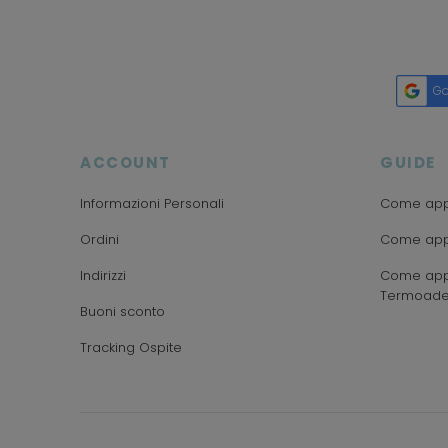
Go
ACCOUNT
GUIDE
Informazioni Personali
Come appl
Ordini
Come appl
Indirizzi
Come appl
Termoade
Buoni sconto
Tracking Ospite