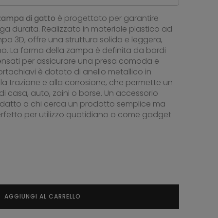
 zampa di gatto
è progettato per garantire
unga durata. Realizzato in materiale plastico ad
pa 3D, offre una struttura solida e leggera,
no. La forma della zampa è definita da bordi
, pensati per assicurare una presa comoda e
ortachiavi è dotato di anello metallico in
alla trazione e alla corrosione, che permette un
 di casa, auto, zaini o borse. Un accessorio
 adatto a chi cerca un prodotto semplice ma
rfetto per utilizzo quotidiano o come gadget
AGGIUNGI AL CARRELLO