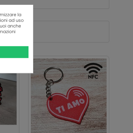
imizzare la
zioni ad uso
 puoi anche
rmazioni