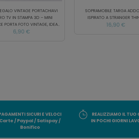
REGALO VINTAGE PORTACHIAVI
SOPRAMOBILE TARGA ADD
RO TV IN STAMPA 3D – MINI
ISPIRATO A STRANGER TH
16,90 €
E PORTA FOTO VINTAGE, IDEA...
6,90 €
PAGAMENTI SICURI E VELOCI
REALIZZIAMO IL TUO
Carte / Paypal / Satispay /
IN POCHI GIORNI LAV
Bonifico