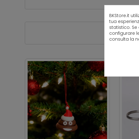
BKStore.it uti
tua esperienz
statistico. Se
configurare l
consulta la 