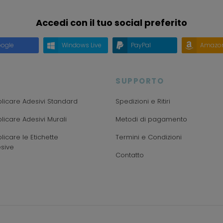
Accedi con il tuo social preferito
ogle
Windows Live
PayPal
Amazo
SUPPORTO
icare Adesivi Standard
Spedizioni e Ritiri
icare Adesivi Murali
Metodi di pagamento
icare le Etichette
Termini e Condizioni
sive
Contatto