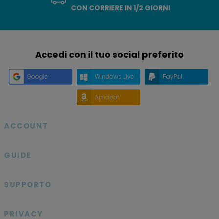
CON CORRIERE IN 1/2 GIORNI
Accedi con il tuo social preferito
Google
Windows Live
PayPal
Amazon
ACCOUNT

GUIDE

SUPPORTO

PRIVACY