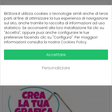
Ancora nessuna recensione da parte degli utenti.
BKStore.it utilizza cookies o tecnologie simili anche di terze
parti al fine di ottimizzare la tua esperienza di navigazione
sul sito, anche tramite la raccolta di informazioni ad uso
statistico. Se acconsenti alla loro installazione fai clic su
"Accetta", oppure puoi anche configurare le tue
preferenze facendo clic su "Configura". Per maggiori
informazioni consulta la nostra
Cookies Policy
.
Accettare
PRODOTTI CORRELATI
( 16 altri prodotti nella stessa categoria )
Personalizzare