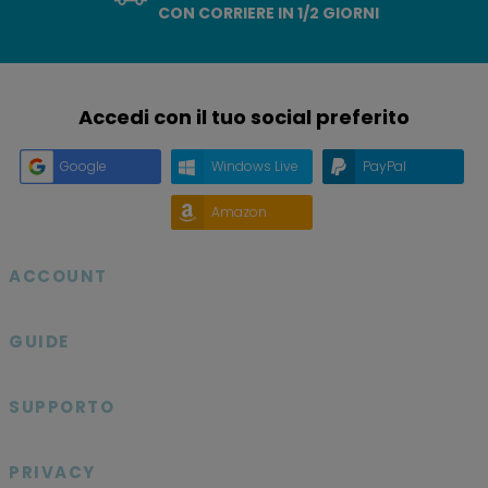
CON CORRIERE IN 1/2 GIORNI
Accedi con il tuo social preferito
Google
Windows Live
PayPal
Amazon
ACCOUNT

GUIDE

SUPPORTO

PRIVACY