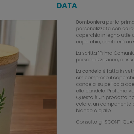
DATA
Bomboniera
per la
prim
personalizzata
con
cali
coperchio in legno utile 
coperchio, sembrerà un
La scritta "Prima Comunio
personalizzazione, è fiss
La
candela
è fatta in vet
cm compreso il coperchio
candela, su pellicola ad
alla candela. Profumo van
Questo è un prodotto na
colore, un componente ch
bianco o giallo
Consulta gli SCONTI QUAN