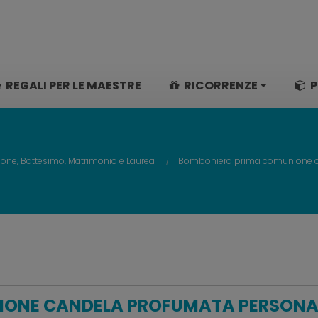
REGALI PER LE MAESTRE
RICORRENZE
P
ne, Battesimo, Matrimonio e Laurea
Bomboniera prima comunione ca
ONE CANDELA PROFUMATA PERSONAL