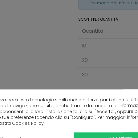
Per maggiori info sui 
SCONTI PER QUANTITÀ
Quantità
10
20
30
lizza cookies o tecnologie simili anche di terze parti al fine di ott
a di navigazione sul sito, anche tramite la raccolta di informa
 acconsenti alla loro installazione fai clic su "Accetta", oppure
e tue preferenze facendo clic su "Configura". Per maggiori info
nostra
Cookies Policy
.