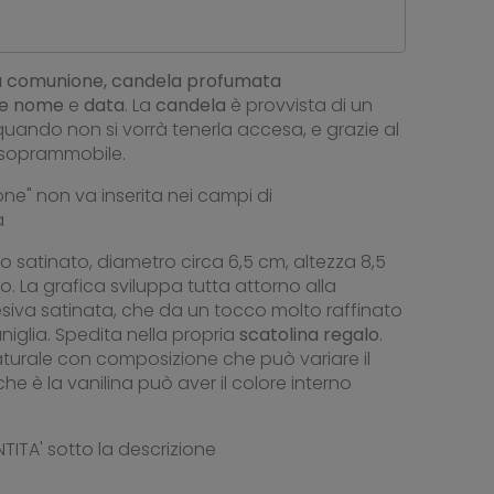
a
comunione,
candela
profumata
ce
nome
e
data
. La
candela
è provvista di un
quando non si vorrà tenerla accesa, e grazie al
 soprammobile.
ne" non va inserita nei campi di
a
ro satinato, diametro circa 6,5 cm, altezza 8,5
. La grafica sviluppa tutta attorno alla
esiva satinata, che da un tocco molto raffinato
iglia. Spedita nella propria
scatolina regalo
.
turale con composizione che può variare il
e è la vanilina può aver il colore interno
TITA' sotto la descrizione