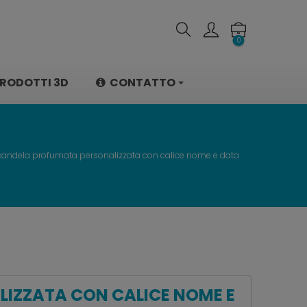
0
RODOTTI 3D
CONTATTO
ndela profumata personalizzata con calice nome e data
IZZATA CON CALICE NOME E