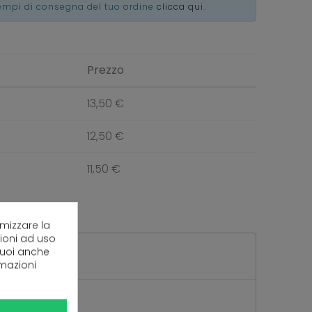
tempi di consegna del tuo ordine
clicca qui
.
Prezzo
13,50 €
12,50 €
11,50 €
imizzare la
zioni ad uso
 puoi anche
rmazioni