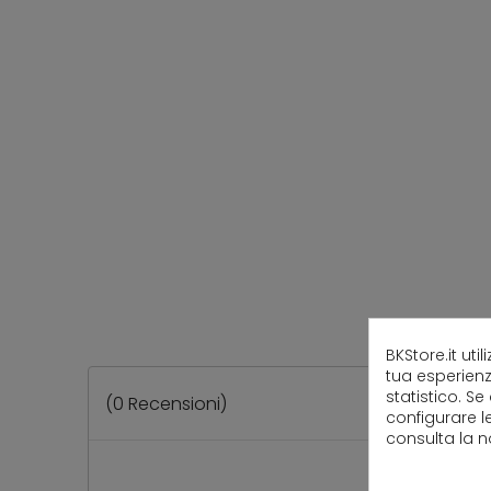
BKStore.it uti
tua esperienz
statistico. Se
(
0
Recensioni)
configurare l
consulta la 