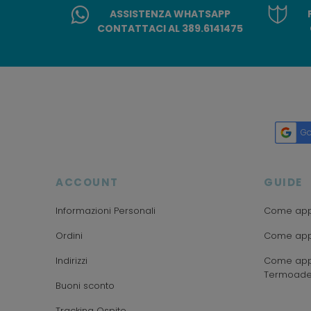
ASSISTENZA WHATSAPP
CONTATTACI AL 389.6141475
Go
ACCOUNT
GUIDE
Informazioni Personali
Come appl
Ordini
Come appl
Indirizzi
Come appl
Termoade
Buoni sconto
Tracking Ospite