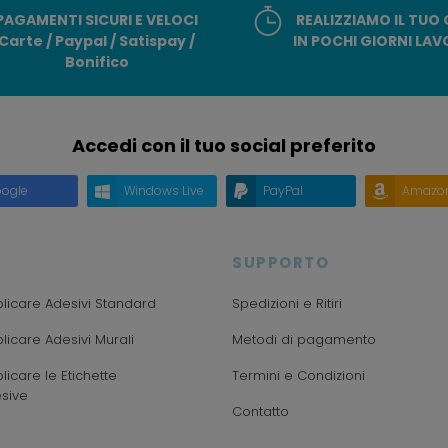
PAGAMENTI SICURI E VELOCI
REALIZZIAMO IL TUO
Carte / Paypal / Satispay /
IN POCHI GIORNI LAV
Bonifico
Accedi con il tuo social preferito
ogle
Windows Live
PayPal
Amazo
SUPPORTO
icare Adesivi Standard
Spedizioni e Ritiri
icare Adesivi Murali
Metodi di pagamento
icare le Etichette
Termini e Condizioni
sive
Contatto