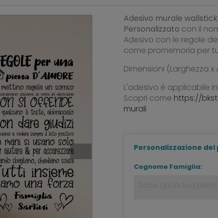
Adesivo murale wallstick
Personalizzato
con il no
Adesivo con le regole del
come promemoria per tut
Dimensioni (Larghezza x 
L'adesivo è applicabile i
Scopri come
https://bks
murali
Personalizzazione del
Cognome Famiglia: