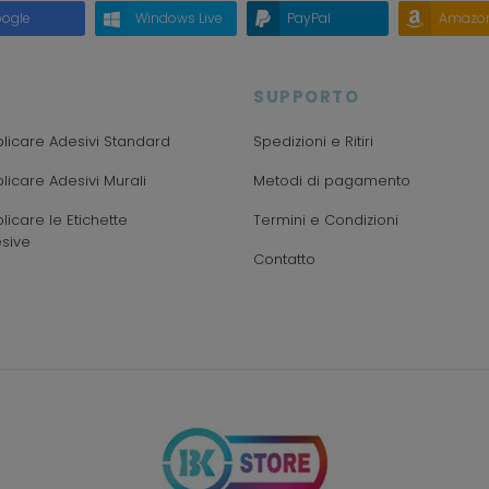
ogle
Windows Live
PayPal
Amazo
SUPPORTO
icare Adesivi Standard
Spedizioni e Ritiri
icare Adesivi Murali
Metodi di pagamento
icare le Etichette
Termini e Condizioni
sive
Contatto