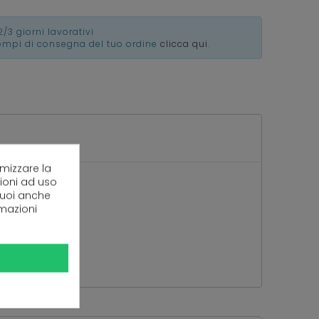
2/3 giorni lavorativi
tempi di consegna del tuo ordine
clicca qui
.
imizzare la
zioni ad uso
 puoi anche
rmazioni