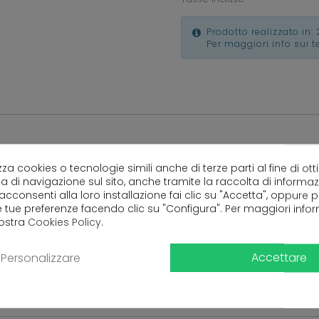
Prodotto realizzato in: 
Per maggiori info sui 
lizza cookies o tecnologie simili anche di terze parti al fine di ott
a di navigazione sul sito, anche tramite la raccolta di informa
 acconsenti alla loro installazione fai clic su "Accetta", oppure
Ancora nessuna recensione da parte degli utenti.
e tue preferenze facendo clic su "Configura". Per maggiori info
nostra
Cookies Policy
.
Accettare
Personalizzare