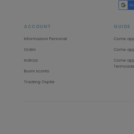
Go
ACCOUNT
GUIDE
Informazioni Personali
Come appl
Ordini
Come appl
Indirizzi
Come appl
Termoade
Buoni sconto
Tracking Ospite