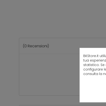
(
0
Recensioni)
BKStore.it uti
tua esperienz
statistico. Se
configurare l
consulta la 