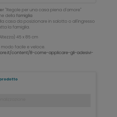
er
"Regole per una casa piena d'amore"
me della
famiglia
la casa da posizionare in salotto o all'ingresso
ta la famiglia.
Altezza) 45 x 85 cm
n modo facile e veloce.
tore.it/content/8-come-applicare-gli-adesivi-
 prodotto