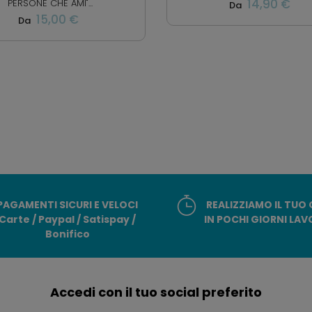
14,90 €
PERSONE CHE AMI"...
Da
15,00 €
Da
PAGAMENTI SICURI E VELOCI
REALIZZIAMO IL TUO
Carte / Paypal / Satispay /
IN POCHI GIORNI LAV
Bonifico
Accedi con il tuo social preferito